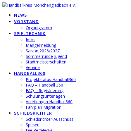
Zum
Inhalt
NEWS
springen
VORSTAND
Organigramm
SPIELTECHNIK
Infos
Mängelmeldung
Saison 2026/2027
Sommerrunde Jugend
Stadtmeisterschaften
Vereine
HANDBALL360
Projektstatus Handball360
FAQ – Handball 360
FAQ – Registrierung
Schulungsunterlagen
Anleitungen Handball360
Fahrplan Migration
SCHIEDSRICHTER
Schiedsrichter-Ausschuss
Spesen
Die Regelecke