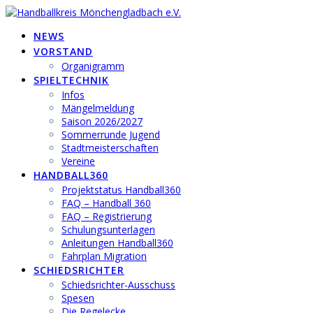
Zum
Inhalt
NEWS
springen
VORSTAND
Organigramm
SPIELTECHNIK
Infos
Mängelmeldung
Saison 2026/2027
Sommerrunde Jugend
Stadtmeisterschaften
Vereine
HANDBALL360
Projektstatus Handball360
FAQ – Handball 360
FAQ – Registrierung
Schulungsunterlagen
Anleitungen Handball360
Fahrplan Migration
SCHIEDSRICHTER
Schiedsrichter-Ausschuss
Spesen
Die Regelecke