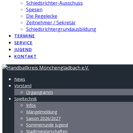
Schiedsrichter-Ausschuss
Spesen
Die Regelecke
Zeitnehmer / Sekretär
Schiedsrichtergrundausbildung
TERMINE
SERVICE
JUGEND
KONTAKT
News
Vorstand
Organigramm
Spieltechnik
Infos
Mängelmeldung
Saison 2026/2027
Sommerrunde Jugend
Stadtmeisterschaften