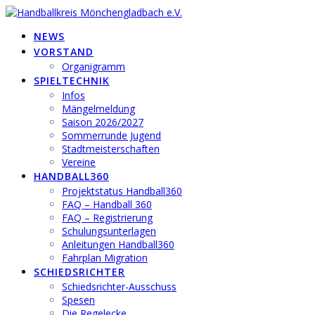
Zum
Inhalt
NEWS
springen
VORSTAND
Organigramm
SPIELTECHNIK
Infos
Mängelmeldung
Saison 2026/2027
Sommerrunde Jugend
Stadtmeisterschaften
Vereine
HANDBALL360
Projektstatus Handball360
FAQ – Handball 360
FAQ – Registrierung
Schulungsunterlagen
Anleitungen Handball360
Fahrplan Migration
SCHIEDSRICHTER
Schiedsrichter-Ausschuss
Spesen
Die Regelecke