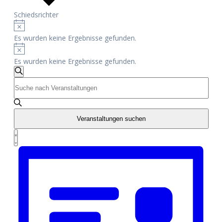
Schiedsrichter
Hinweis
Veranstaltungen
Es wurden keine Ergebnisse gefunden.
Hinweis
Es wurden keine Ergebnisse gefunden.
Veranstaltungen
Suche
Bitte
Schlüsselwort
Suche
eingeben.
Suche
und
nach
Veranstaltungen suchen
Veranstaltungen
Veranstaltung
Schlüsselwort.
Ansichten,
Liste
Ansichten-
Navigation
Navigation