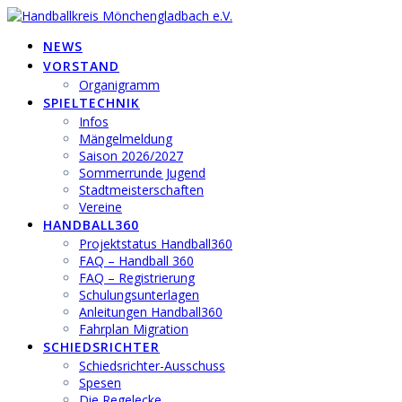
Zum
Inhalt
NEWS
springen
VORSTAND
Organigramm
SPIELTECHNIK
Infos
Mängelmeldung
Saison 2026/2027
Sommerrunde Jugend
Stadtmeisterschaften
Vereine
HANDBALL360
Projektstatus Handball360
FAQ – Handball 360
FAQ – Registrierung
Schulungsunterlagen
Anleitungen Handball360
Fahrplan Migration
SCHIEDSRICHTER
Schiedsrichter-Ausschuss
Spesen
Die Regelecke