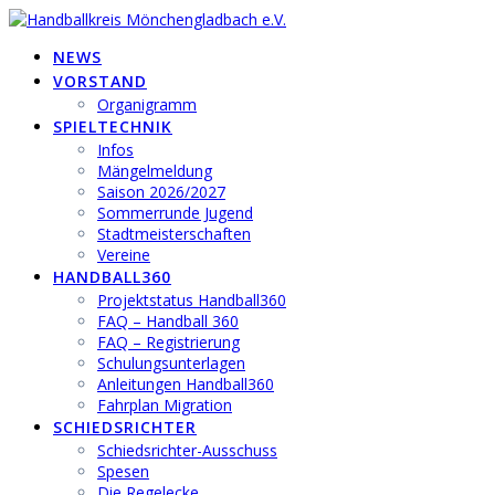
Zum
Inhalt
NEWS
springen
VORSTAND
Organigramm
SPIELTECHNIK
Infos
Mängelmeldung
Saison 2026/2027
Sommerrunde Jugend
Stadtmeisterschaften
Vereine
HANDBALL360
Projektstatus Handball360
FAQ – Handball 360
FAQ – Registrierung
Schulungsunterlagen
Anleitungen Handball360
Fahrplan Migration
SCHIEDSRICHTER
Schiedsrichter-Ausschuss
Spesen
Die Regelecke